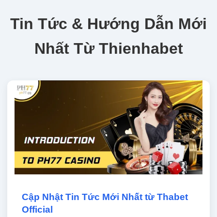
Tin Tức & Hướng Dẫn Mới
Nhất Từ Thienhabet
Cập Nhật Tin Tức Mới Nhất từ Thabet
Official