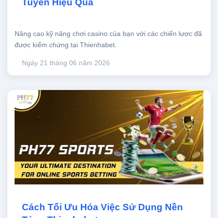
Tuyến Hiệu Quả
Nâng cao kỹ năng chơi casino của bạn với các chiến lược đã
được kiểm chứng tại Thienhabet.
Ngày 21 tháng 06 năm 2026
Cách Tối Ưu Hóa Việc Sử Dụng Nền