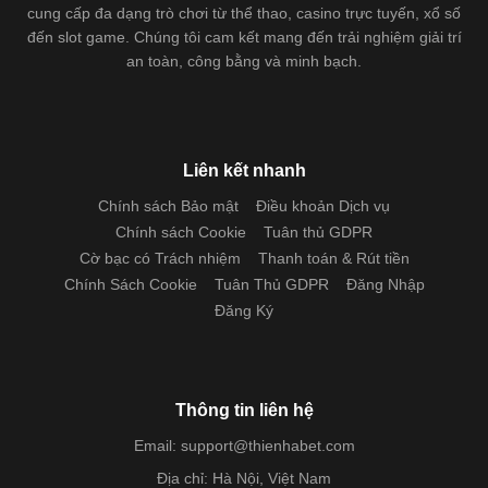
cung cấp đa dạng trò chơi từ thể thao, casino trực tuyến, xổ số
đến slot game. Chúng tôi cam kết mang đến trải nghiệm giải trí
an toàn, công bằng và minh bạch.
Liên kết nhanh
Chính sách Bảo mật
Điều khoản Dịch vụ
Chính sách Cookie
Tuân thủ GDPR
Cờ bạc có Trách nhiệm
Thanh toán & Rút tiền
Chính Sách Cookie
Tuân Thủ GDPR
Đăng Nhập
Đăng Ký
Thông tin liên hệ
Email:
support@thienhabet.com
Địa chỉ: Hà Nội, Việt Nam