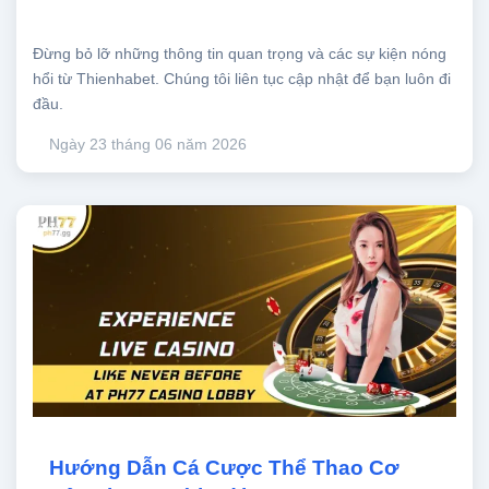
Đừng bỏ lỡ những thông tin quan trọng và các sự kiện nóng
hổi từ Thienhabet. Chúng tôi liên tục cập nhật để bạn luôn đi
đầu.
Ngày 23 tháng 06 năm 2026
Hướng Dẫn Cá Cược Thể Thao Cơ