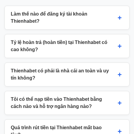
Làm thế nào để đăng ký tài khoản
+
Thienhabet?
Tỷ lệ hoàn trả (hoàn tiền) tại Thienhabet có
+
cao không?
Thienhabet có phải là nhà cái an toàn và uy
+
tín không?
Tôi có thể nạp tiền vào Thienhabet bằng
+
cách nào và hỗ trợ ngân hàng nào?
Quá trình rút tiền tại Thienhabet mất bao
+