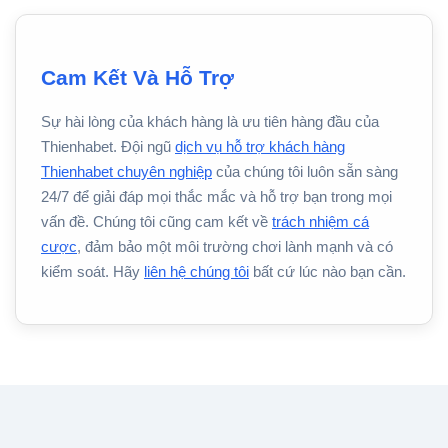
Cam Kết Và Hỗ Trợ
Sự hài lòng của khách hàng là ưu tiên hàng đầu của
Thienhabet. Đội ngũ
dịch vụ hỗ trợ khách hàng
Thienhabet chuyên nghiệp
của chúng tôi luôn sẵn sàng
24/7 để giải đáp mọi thắc mắc và hỗ trợ bạn trong mọi
vấn đề. Chúng tôi cũng cam kết về
trách nhiệm cá
cược
, đảm bảo một môi trường chơi lành mạnh và có
kiểm soát. Hãy
liên hệ chúng tôi
bất cứ lúc nào bạn cần.