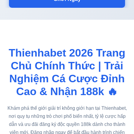
Thienhabet 2026 Trang
Chủ Chính Thức | Trải
Nghiệm Cá Cược Đỉnh
Cao & Nhận 188k 🔥
Khám phá thế giới giải trí không giới hạn tại Thienhabet,
nơi quy tụ những trò chơi phổ biến nhất, tỷ lệ cược hấp
dẫn và ưu đãi đăng ký độc quyền 188k dành cho thành
viên mới. Đăng nhập ngay để bắt đầu hành trình chiến