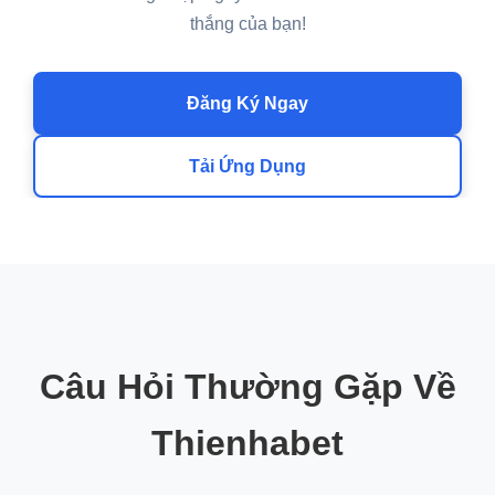
thắng của bạn!
Đăng Ký Ngay
Tải Ứng Dụng
Câu Hỏi Thường Gặp Về
Thienhabet