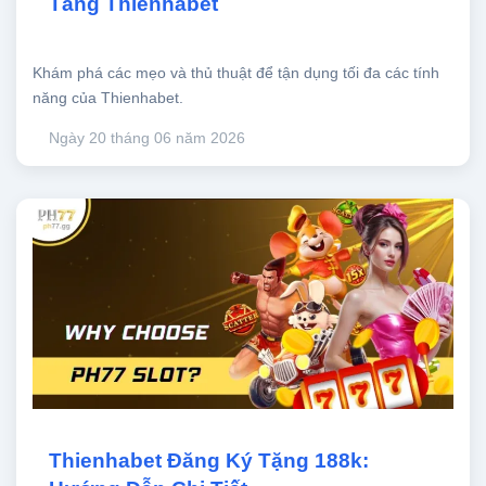
Tảng Thienhabet
Khám phá các mẹo và thủ thuật để tận dụng tối đa các tính
năng của Thienhabet.
Ngày 20 tháng 06 năm 2026
Thienhabet Đăng Ký Tặng 188k: