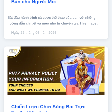
Bản cho Người Mới
Bắt đầu hành trình cá cược thể thao của bạn với những
hướng dẫn chi tiết và mẹo nhỏ từ chuyên gia Thienhabet.
Ngày 22 tháng 06 năm 2026
Chiến Lược Chơi Sòng Bài Trực