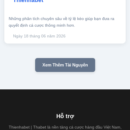
Thienhabet
Những phân tích chuyên sâu về tỷ lệ kèo giúp bạn đưa ra
quyết định cá cược thông minh hơn.
Ngày 18 tháng 06 năm 2026
Xem Thêm Tài Nguyên
Hỗ trợ
Thienhabet | Thabet là nền tảng cá cược hàng đầu Việt Nam,