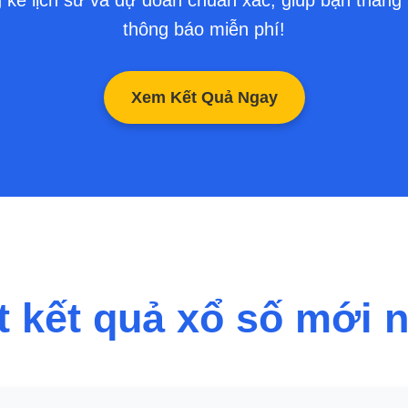
 kê lịch sử và dự đoán chuẩn xác, giúp bạn thắng
thông báo miễn phí!
Xem Kết Quả Ngay
 kết quả xổ số mới 