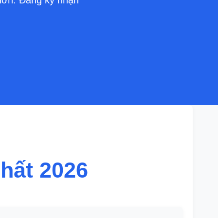
 lớn. Đăng ký nhận
nhất 2026