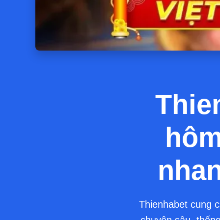
Thie
hôm
nhan
Thienhabet cung c