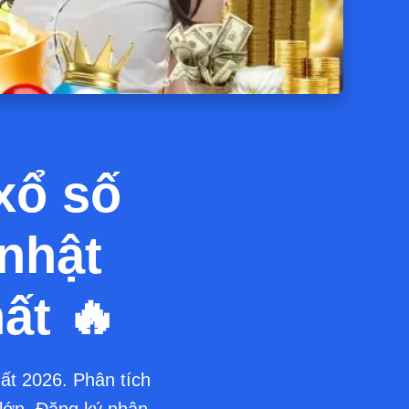
xổ số
nhật
ất 🔥
ất 2026. Phân tích