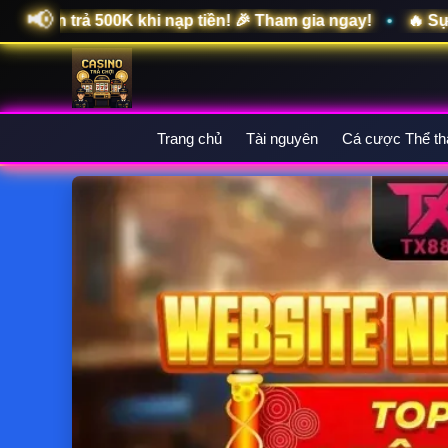
📢
500K khi nạp tiền! 🎉 Tham gia ngay!
•
🔥 Sự kiện hot! 🎁
Trang chủ
Tài nguyên
Cá cược Thể th