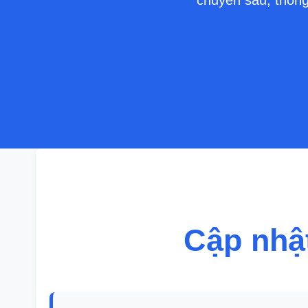
chuyên sâu, thống
Cập nhật