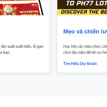
Mẹo và chiến l
tần suất xuất hiện, lô gan
Học hỏi các mẹo chơi, ch
a bạn.
chơi lâu năm để tối ưu hó
Tìm Hiểu Dự Đoán