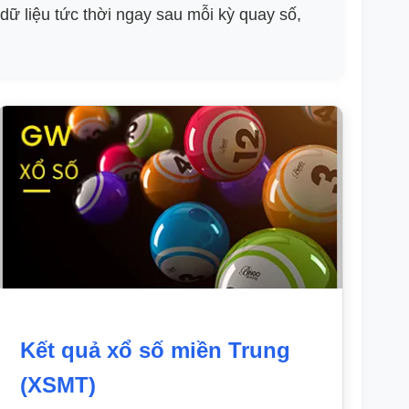
dữ liệu tức thời ngay sau mỗi kỳ quay số,
Kết quả xổ số miền Trung
(XSMT)