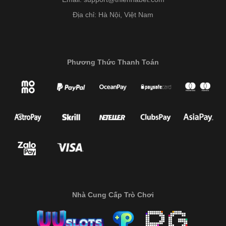
Địa chỉ: Hà Nội, Việt Nam
Phương Thức Thanh Toán
Nhà Cung Cấp Trò Chơi