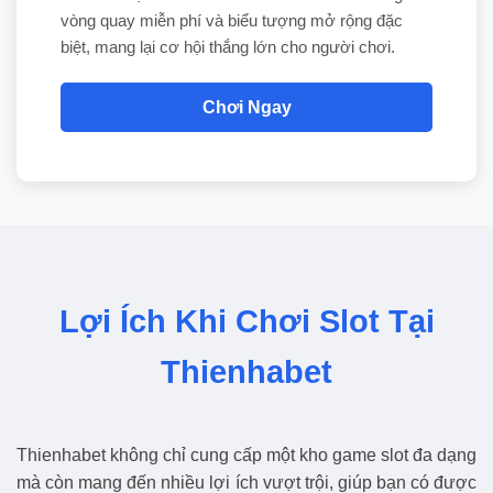
vòng quay miễn phí và biểu tượng mở rộng đặc
biệt, mang lại cơ hội thắng lớn cho người chơi.
Chơi Ngay
Lợi Ích Khi Chơi Slot Tại
Thienhabet
Thienhabet không chỉ cung cấp một kho game slot đa dạng
mà còn mang đến nhiều lợi ích vượt trội, giúp bạn có được