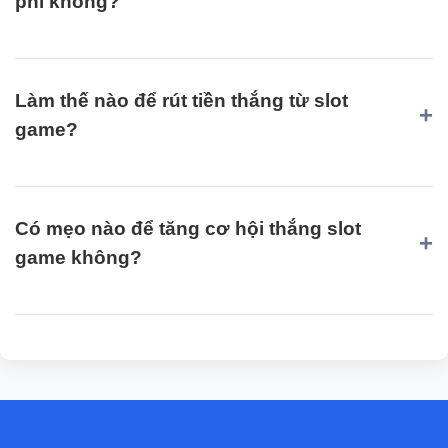
phí không?
Làm thế nào để rút tiền thắng từ slot
+
game?
Có mẹo nào để tăng cơ hội thắng slot
+
game không?