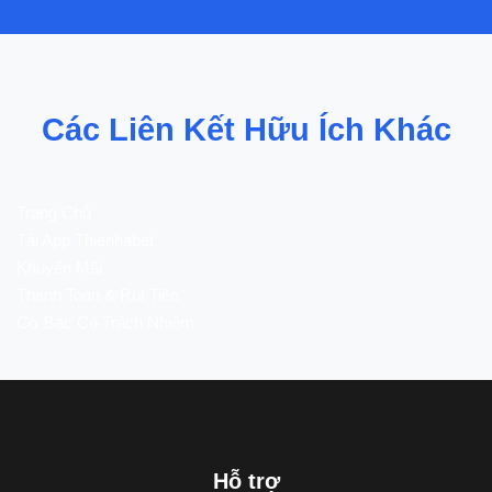
Các Liên Kết Hữu Ích Khác
Trang Chủ
Tải App Thienhabet
Khuyến Mãi
Thanh Toán & Rút Tiền
Cờ Bạc Có Trách Nhiệm
Hỗ trợ