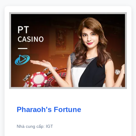
Pharaoh's Fortune
Nhà cung cấp: IGT