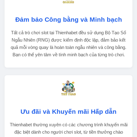
Đảm bảo Công bằng và Minh bạch
Tất cả trò chơi slot tại Thienhabet đều sử dụng Bộ Tạo Số
Ngẫu Nhiên (RNG) được kiểm định độc lập, đảm bảo kết
quả mỗi vòng quay là hoàn toàn ngẫu nhiên và công bằng.
Bạn có thể yên tâm về tính minh bạch của từng trò chơi.
Ưu đãi và Khuyến mãi Hấp dẫn
Thienhabet thường xuyên có các chương trình khuyến mãi
đặc biệt dành cho người chơi slot, từ tiền thưởng chào