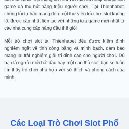
game đã thu hút hàng triệu người chơi. Tại Thienhabet,
chúng tôi tự hào mang đến một thư viện trò chơi slot khổng
lồ, được cập nhật liên tục với những tựa game mới nhất từ
các nhà cung cấp hàng đầu thế giới.
Mỗi trò chơi slot tại Thienhabet đều được kiểm định
nghiêm ngặt về tính công bằng và minh bạch, đảm bảo
mang lại trải nghiệm giải trí đỉnh cao cho người chơi. Dù
bạn là người mới bắt đầu hay một cao thủ slot, bạn sẽ luôn
tìm thấy trò chơi phù hợp với sở thích và phong cách của
mình.
Các Loại Trò Chơi Slot Phổ