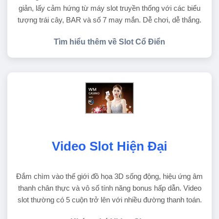
giản, lấy cảm hứng từ máy slot truyền thống với các biểu
tượng trái cây, BAR và số 7 may mắn. Dễ chơi, dễ thắng.
Tìm hiểu thêm về Slot Cổ Điển
Video Slot Hiện Đại
Đắm chìm vào thế giới đồ họa 3D sống động, hiệu ứng âm
thanh chân thực và vô số tính năng bonus hấp dẫn. Video
slot thường có 5 cuộn trở lên với nhiều đường thanh toán.