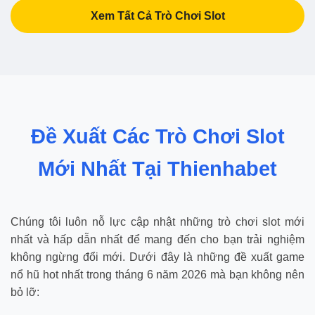
Xem Tất Cả Trò Chơi Slot
Đề Xuất Các Trò Chơi Slot
Mới Nhất Tại Thienhabet
Chúng tôi luôn nỗ lực cập nhật những trò chơi slot mới
nhất và hấp dẫn nhất để mang đến cho bạn trải nghiệm
không ngừng đổi mới. Dưới đây là những đề xuất game
nổ hũ hot nhất trong tháng 6 năm 2026 mà bạn không nên
bỏ lỡ: