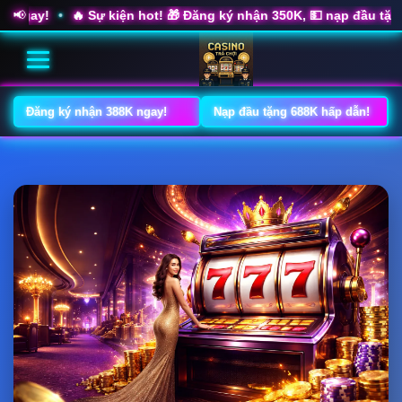
📢
🔥 Sự kiện hot! 🎁 Đăng ký nhận 350K, 💵 nạp đầu tặng 500K! ⭐ Th
Đăng ký nhận 388K ngay!
Nạp đầu tặng 688K hấp dẫn!