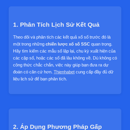
1. Phân Tích Lịch Sử Kết Quả
Theo dõi và phân tích các kết quả xổ số trước đó là
một trong những
chiến lược xổ số SSC
quan trọng.
Hãy tìm kiếm các mẫu số lặp lại, chu kỳ xuất hiện của
các cặp số, hoặc các số đã lâu không về. Dù không có
công thức chắc chắn, việc này giúp bạn đưa ra dự
đoán có căn cứ hơn.
Thienhabet
cung cấp đầy đủ dữ
liệu lịch sử để bạn phân tích.
2. Áp Dụng Phương Pháp Gấp