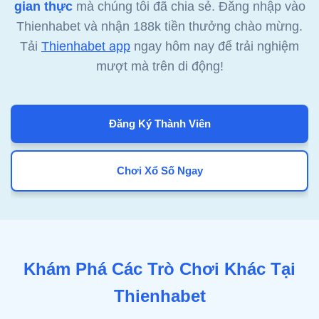
gian thực
mà chúng tôi đã chia sẻ. Đăng nhập vào
Thienhabet và nhận 188k tiền thưởng chào mừng.
Tải
Thienhabet app
ngay hôm nay để trải nghiệm
mượt mà trên di động!
Đăng Ký Thành Viên
Chơi Xổ Số Ngay
Khám Phá Các Trò Chơi Khác Tại
Thienhabet