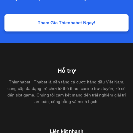
Tham Gia Thienhabet Ngay!
Hỗ trợ
Thienhabet | Thabet là nền tảng cá cược hàng đầu Việt Nam,
cung cấp đa dạng trò chơi từ thể thao, casino trực tuyến, xổ số
đến slot game. Chúng tôi cam kết mang đến trải nghiệm giải trí
an toàn, công bằng và minh bạch.
Liên kết nhanh