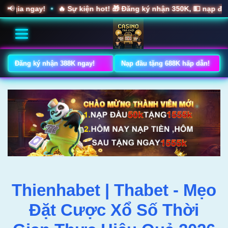
📢
ngay!
🔥 Sự kiện hot! 🎁 Đăng ký nhận 350K, 💵 nạp đầu tặng 50
•
Đăng ký nhận 388K ngay!
Nạp đầu tặng 688K hấp dẫn!
Thienhabet | Thabet - Mẹo
Đặt Cược Xổ Số Thời