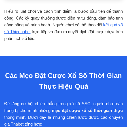
Hiểu rõ luật chơi và cách tính điểm là bước đầu tiên để thành
công. Các kỳ quay thưởng được diễn ra tự động, đảm bảo tính
công bằng và minh bạch. Người chơi có thể theo dõi
kết quả xổ
số Thienhabet
trực tiếp và đưa ra quyết định đặt cược dựa trên
phân tích số liệu.
Các Mẹo Đặt Cược Xổ Số Thời Gian
Thực Hiệu Quả
Để tăng cơ hội chiến thắng trong xổ số SSC, người chơi cần
trang bị cho mình những
mẹo đặt cược xổ số thời gian thực
thông minh. Dưới đây là những chiến lược được các chuyên
gia
Thabet
tổng hợp: