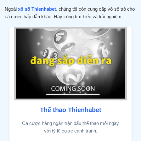
Ngoài
xổ số Thienhabet
, chúng tôi còn cung cấp vô số trò chơi
cá cược hấp dẫn khác. Hãy cùng tìm hiểu và trải nghiệm:
Thể thao Thienhabet
Cá cược hàng ngàn trận đấu thể thao mỗi ngày
với tỷ lệ cược cạnh tranh.