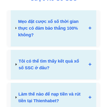
Mẹo đặt cược xổ số thời gian
+
thực có đảm bảo thắng 100%
không?
Tôi có thể tìm thấy kết quả xổ
+
số SSC ở đâu?
Làm thế nào để nạp tiền và rút
+
tiền tại Thienhabet?